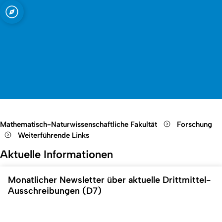
t zu Köln
nschaftliche
Open quicklink menu
Suche öffnen
Sprachauswahl öffnen
Menü schließen
Menü öffnen
Mathematisch-Naturwissenschaftliche Fakultät
Forschung
Weiterführende Links
Aktuelle Informationen
Monatlicher Newsletter über aktuelle Drittmittel-
Ausschreibungen (D7)